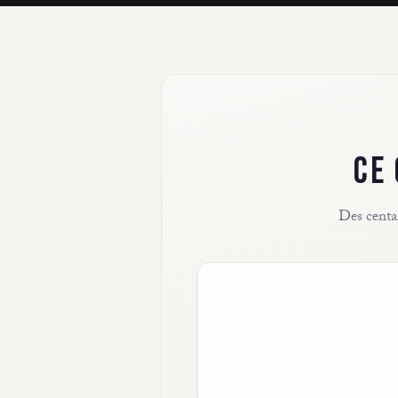
CE
Des centai