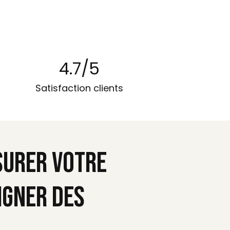
4.7
/5
Satisfaction clients
surer votre
igner des