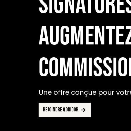
signatures
augmentez
commissio
Une offre conçue pour votre
Rejoindre Qoridor