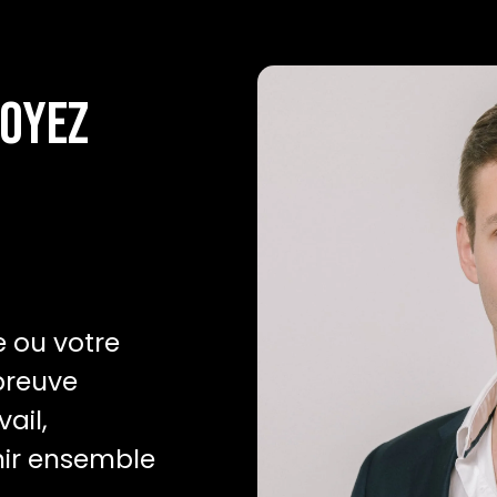
Soyez
e ou votre
 preuve
ail,
nir ensemble