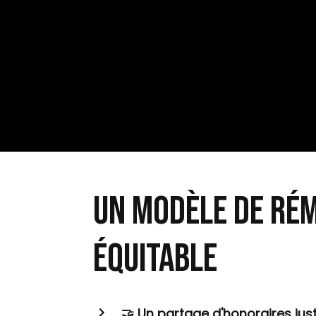
un modèle de ré
équitable
🤝 Un partage d'honoraires jus