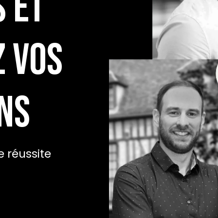
 et
 vos
ns
 réussite